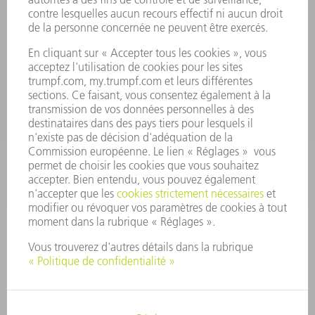
CONTACT
Outillages
01 48 17 37 73
Lun - Jeu 08:00h - 16:30h
Ven 08:00h - 12:30h
outillages@fr.TRUMPF.com
CONTACT
Pièces Détachées
01 48 17 37 57
Lun – Ven 8:30h - 17:30h
pieces.detachees@trumpf.com