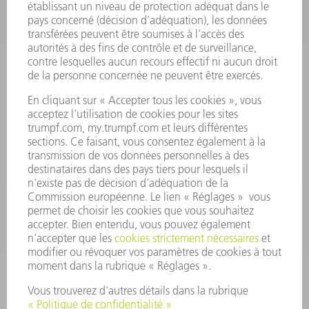
INFORMATION
Foire aux questions
Termes et conditions
CONTACT
Outillages
01 48 17 37 73
Lun - Jeu 08:00h - 16:30h
Ven 08:00h - 12:30h
outillages@fr.TRUMPF.com
CONTACT
Pièces Détachées
01 48 17 37 57
Lun – Ven 8:30h - 17:30h
pieces.detachees@trumpf.com