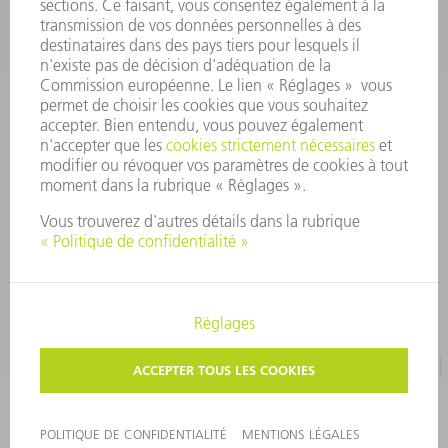
outillages@fr.TRUMPF.com
CONTACT
Pièces Détachées
01 48 17 37 57
Lun – Ven 8:30h - 17:30h
pieces.detachees@trumpf.com
MENTIONS LÉGALES
PROTECTION DES DONNÉES PERSONNELLES
COPYRIGHT ET DROIT DES MARQUES
CONDITIONS D'UTILISATION
©
2026
TRUMPF