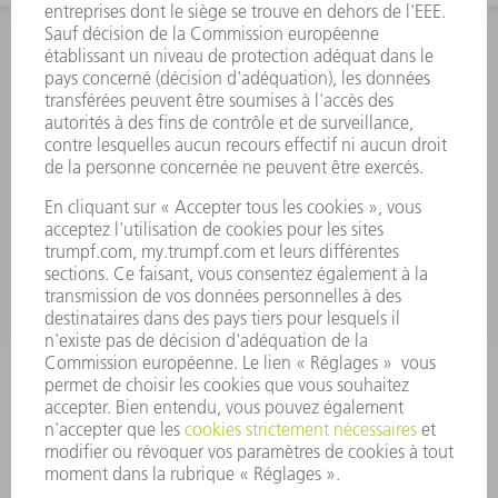
INFORMATION
Foire aux questions
Termes et conditions
CONTACT
Outillages
01 48 17 37 73
Lun - Jeu 08:00h - 16:30h
Ven 08:00h - 12:30h
outillages@fr.TRUMPF.com
CONTACT
Pièces Détachées
01 48 17 37 57
Lun – Ven 8:30h - 17:30h
pieces.detachees@trumpf.com