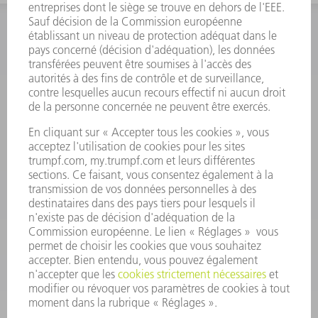
INFORMATION
Foire aux questions
Termes et conditions
CONTACT
Outillages
01 48 17 37 73
Lun - Jeu 08:00h - 16:30h
Ven 08:00h - 12:30h
outillages@fr.TRUMPF.com
CONTACT
Pièces Détachées
01 48 17 37 57
Lun – Ven 8:30h - 17:30h
pieces.detachees@trumpf.com