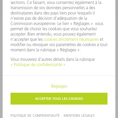
outillages@fr.TRUMPF.com
CONTACT
Pièces Détachées
01 48 17 37 57
Lun – Ven 8:30h - 17:30h
pieces.detachees@trumpf.com
MENTIONS LÉGALES
PROTECTION DES DONNÉES PERSONNELLES
COPYRIGHT ET DROIT DES MARQUES
CONDITIONS D'UTILISATION
©
2026
TRUMPF