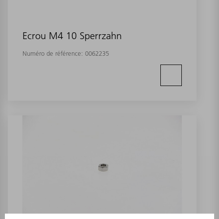
Ecrou M4 10 Sperrzahn
Numéro de référence:
0062235