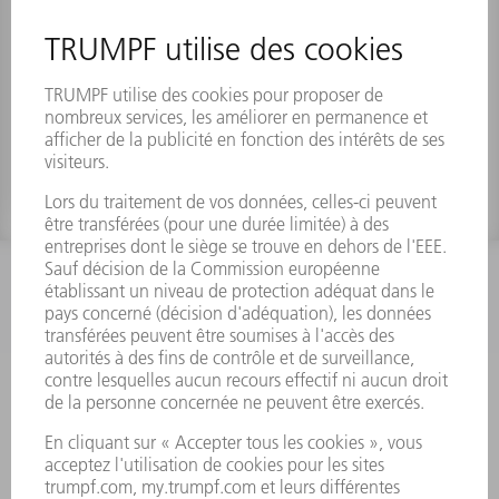
Écrou
Numéro de référence:
1610895
INFORMATION
Foire aux questions
Termes et conditions
CONTACT
Outillages
01 48 17 37 73
Lun - Jeu 08:00h - 16:30h
Ven 08:00h - 12:30h