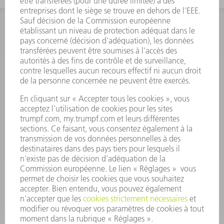
INFORMATION
Foire aux questions
Termes et conditions
CONTACT
Outillages
01 48 17 37 73
Lun - Jeu 08:00h - 16:30h
Ven 08:00h - 12:30h
outillages@fr.TRUMPF.com
CONTACT
Pièces Détachées
01 48 17 37 57
Lun – Ven 8:30h - 17:30h
pieces.detachees@trumpf.com