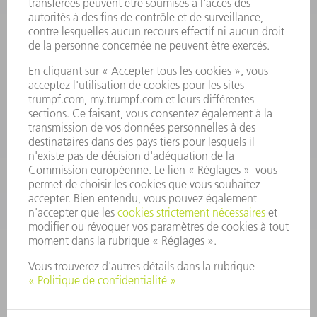
Termes et conditions
CONTACT
Outillages
01 48 17 37 73
Lun - Jeu 08:00h - 16:30h
Ven 08:00h - 12:30h
outillages@fr.TRUMPF.com
CONTACT
Pièces Détachées
01 48 17 37 57
Lun – Ven 8:30h - 17:30h
pieces.detachees@trumpf.com