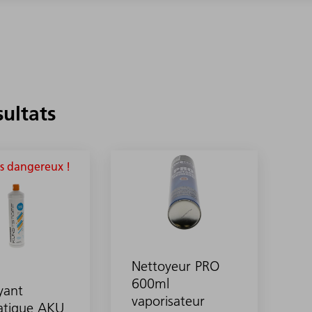
sultats
s dangereux !
Nettoyeur PRO
600ml
yant
vaporisateur
tatique AKU