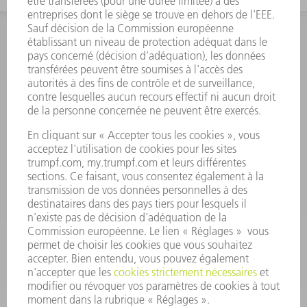
INFORMATION
Foire aux questions
Termes et conditions
CONTACT
Outillages
01 48 17 37 73
Lun - Jeu 08:00h - 16:30h
Ven 08:00h - 12:30h
outillages@fr.TRUMPF.com
CONTACT
Pièces Détachées
01 48 17 37 57
Lun – Ven 8:30h - 17:30h
pieces.detachees@trumpf.com