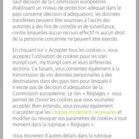
INFORMATION
Foire aux questions
Termes et conditions
CONTACT
Outillages
01 48 17 37 73
Lun - Jeu 08:00h - 16:30h
Ven 08:00h - 12:30h
outillages@fr.TRUMPF.com
CONTACT
Pièces Détachées
01 48 17 37 57
Lun – Ven 8:30h - 17:30h
pieces.detachees@trumpf.com