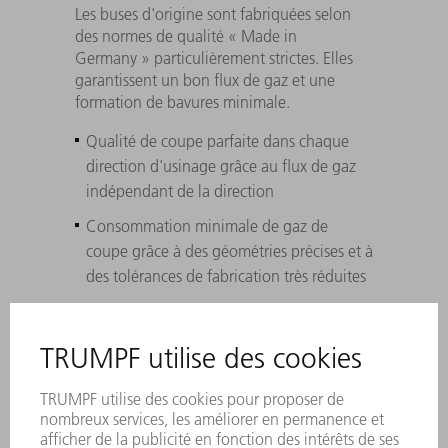
Les buses d'origine sont fabriquées selon
des normes de qualité « Made in
Germany » particulièrement strictes. Elles
garantissent un bon flux de gaz et une
formation de bavures minimale.
Qualité de coupe parfaite dans chaque
direction d'usinage grâce au flux de gaz
indépendant de la direction
Consommation minimale de gaz de
coupe grâce à des géométries précises et à
des tolérances de fabrication très réduites
Parfait résultat de coupe grâce à
l'adhérence minimale des éclaboussures
sur la surface de la buse
Made in Germany pour une qualité
inégalée des pièces