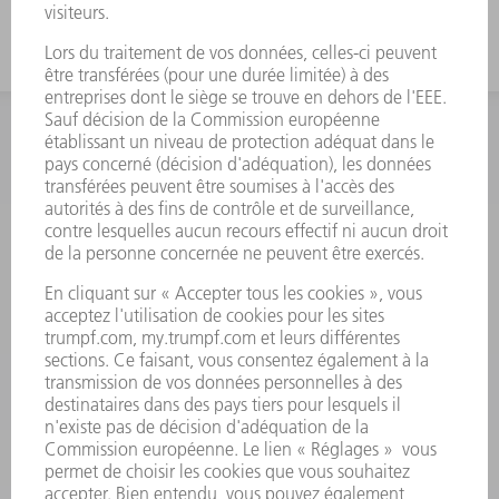
INFORMATION
Foire aux questions
Termes et conditions
CONTACT
Outillages
01 48 17 37 73
Lun - Jeu 08:00h - 16:30h
Ven 08:00h - 12:30h
outillages@fr.TRUMPF.com
CONTACT
Pièces Détachées
01 48 17 37 57
Lun – Ven 8:30h - 17:30h
pieces.detachees@trumpf.com