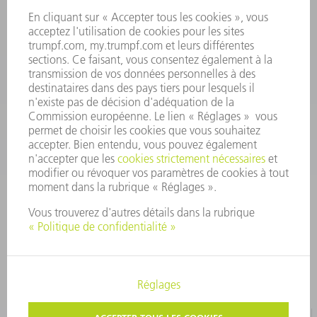
Outillages
01 48 17 37 73
Lun - Jeu 08:00h - 16:30h
Ven 08:00h - 12:30h
outillages@fr.TRUMPF.com
CONTACT
Pièces Détachées
01 48 17 37 57
Lun – Ven 8:30h - 17:30h
pieces.detachees@trumpf.com
MENTIONS LÉGALES
PROTECTION DES DONNÉES PERSONNELLES