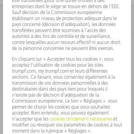
INFORMATION
Foire aux questions
Termes et conditions
CONTACT
Outillages
01 48 17 37 73
Lun - Jeu 08:00h - 16:30h
Ven 08:00h - 12:30h
outillages@fr.TRUMPF.com
CONTACT
Pièces Détachées
01 48 17 37 57
Lun – Ven 8:30h - 17:30h
pieces.detachees@trumpf.com