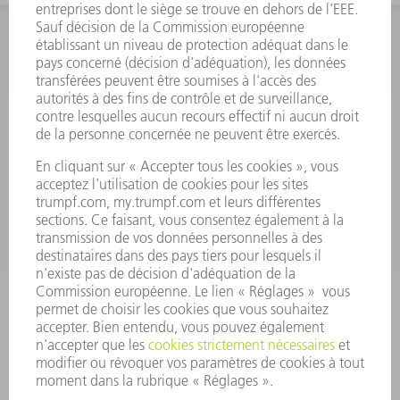
INFORMATION
Foire aux questions
Termes et conditions
CONTACT
Outillages
01 48 17 37 73
Lun - Jeu 08:00h - 16:30h
Ven 08:00h - 12:30h
outillages@fr.TRUMPF.com
CONTACT
Pièces Détachées
01 48 17 37 57
Lun – Ven 8:30h - 17:30h
pieces.detachees@trumpf.com