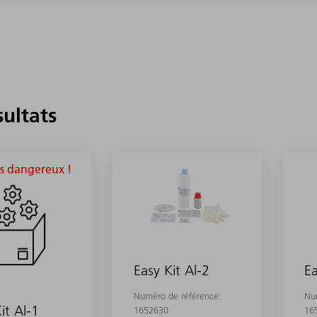
sultats
s dangereux !
Easy Kit Al-2
Ea
Numéro de référence:
Nu
it Al-1
1652630
16