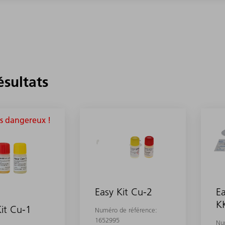
ésultats
s dangereux !
Easy Kit Cu-2
Ea
K
Kit Cu-1
Numéro de référence:
1652995
Nu