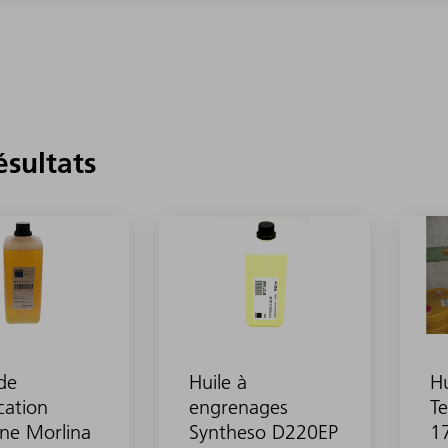
ésultats
de
Huile à
Hu
ication
engrenages
Te
ne Morlina
Syntheso D220EP
1