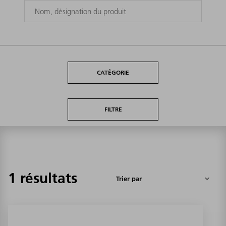
CATÉGORIE
FILTRE
1 résultats