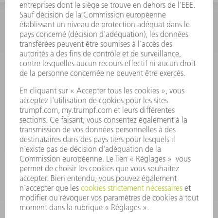
INFORMATION
Foire aux questions
Termes et conditions
CONTACT
Outillages
01 48 17 37 73
Lun - Jeu 08:00h - 16:30h
Ven 08:00h - 12:30h
outillages@fr.TRUMPF.com
CONTACT
Pièces Détachées
01 48 17 37 57
Lun – Ven 8:30h - 17:30h
pieces.detachees@trumpf.com