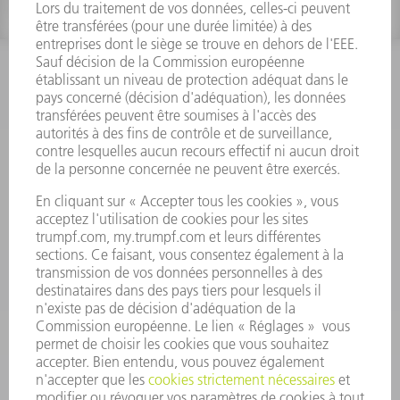
INFORMATION
Foire aux questions
Termes et conditions
CONTACT
Outillages
01 48 17 37 73
Lun - Jeu 08:00h - 16:30h
Ven 08:00h - 12:30h
outillages@fr.TRUMPF.com
CONTACT
Pièces Détachées
01 48 17 37 57
Lun – Ven 8:30h - 17:30h
pieces.detachees@trumpf.com