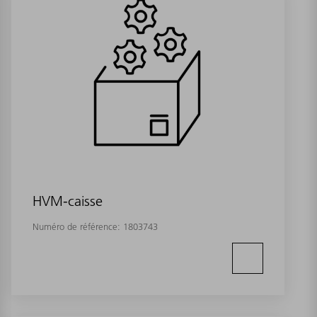
HVM-caisse
Numéro de référence:
1803743