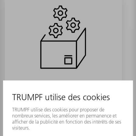
Boîtier à tiroirs ORSYbull
5/480x335x62
Numéro de référence:
2041038