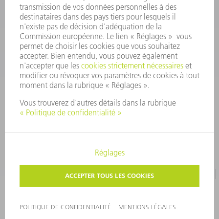
CONTACT
Pièces Détachées
01 48 17 37 57
Lun – Ven 8:30h - 17:30h
pieces.detachees@trumpf.com
MENTIONS LÉGALES
PROTECTION DES DONNÉES PERSONNELLES
COPYRIGHT ET DROIT DES MARQUES
CONDITIONS D'UTILISATION
©
2026
TRUMPF