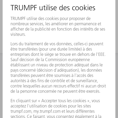
INFORMATION
Foire aux questions
Termes et conditions
CONTACT
Outillages
01 48 17 37 73
Lun - Jeu 08:00h - 16:30h
Ven 08:00h - 12:30h
outillages@fr.TRUMPF.com