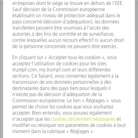
INFORMATION
Foire aux questions
Termes et conditions
CONTACT
Outillages
01 48 17 37 73
Lun - Jeu 08:00h - 16:30h
Ven 08:00h - 12:30h
outillages@fr.TRUMPF.com
CONTACT
Pièces Détachées
01 48 17 37 57
Lun – Ven 8:30h - 17:30h
pieces.detachees@trumpf.com