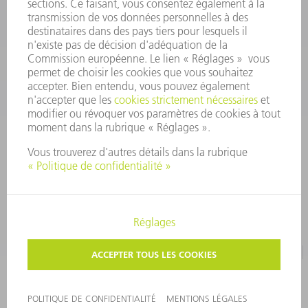
outillages@fr.TRUMPF.com
CONTACT
Pièces Détachées
01 48 17 37 57
Lun – Ven 8:30h - 17:30h
pieces.detachees@trumpf.com
MENTIONS LÉGALES
PROTECTION DES DONNÉES PERSONNELLES
COPYRIGHT ET DROIT DES MARQUES
CONDITIONS D'UTILISATION
©
2026
TRUMPF