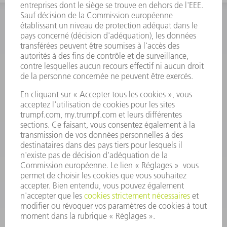
INFORMATION
Foire aux questions
Termes et conditions
CONTACT
Outillages
01 48 17 37 73
Lun - Jeu 08:00h - 16:30h
Ven 08:00h - 12:30h
outillages@fr.TRUMPF.com
CONTACT
Pièces Détachées
01 48 17 37 57
Lun – Ven 8:30h - 17:30h
pieces.detachees@trumpf.com