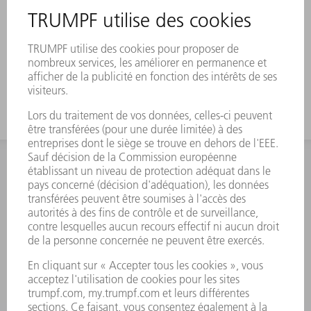
INFORMATION
Foire aux questions
Termes et conditions
CONTACT
Outillages
01 48 17 37 73
Lun - Jeu 08:00h - 16:30h
Ven 08:00h - 12:30h
outillages@fr.TRUMPF.com