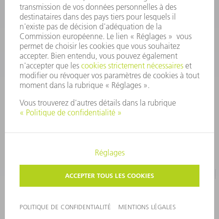
CONTACT
Pièces Détachées
01 48 17 37 57
Lun – Ven 8:30h - 17:30h
pieces.detachees@trumpf.com
MENTIONS LÉGALES
PROTECTION DES DONNÉES PERSONNELLES
COPYRIGHT ET DROIT DES MARQUES
CONDITIONS D'UTILISATION
©
2026
TRUMPF