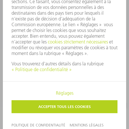
outillages@fr.TRUMPF.com
CONTACT
Pièces Détachées
01 48 17 37 57
Lun – Ven 8:30h - 17:30h
pieces.detachees@trumpf.com
MENTIONS LÉGALES
PROTECTION DES DONNÉES PERSONNELLES
COPYRIGHT ET DROIT DES MARQUES
CONDITIONS D'UTILISATION
©
2026
TRUMPF