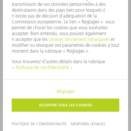
CONTACT
Pièces Détachées
01 48 17 37 57
Lun – Ven 8:30h - 17:30h
pieces.detachees@trumpf.com
MENTIONS LÉGALES
PROTECTION DES DONNÉES PERSONNELLES
COPYRIGHT ET DROIT DES MARQUES
CONDITIONS D'UTILISATION
©
2026
TRUMPF