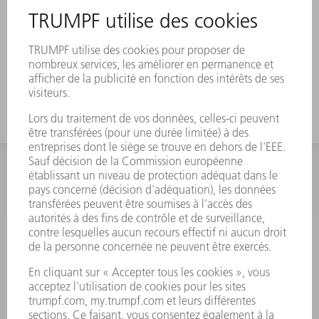
INFORMATION
Foire aux questions
Termes et conditions
CONTACT
Outillages
01 48 17 37 73
Lun - Jeu 08:00h - 16:30h
Ven 08:00h - 12:30h
outillages@fr.TRUMPF.com