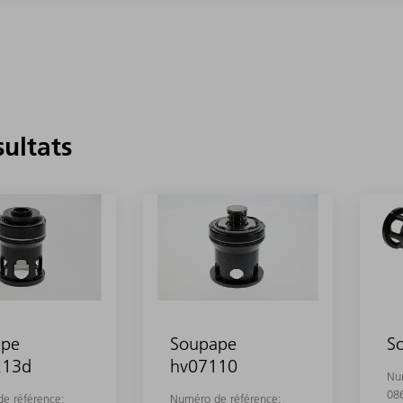
sultats
ape
Soupape
S
213d
hv07110
Nu
08
e référence:
Numéro de référence: