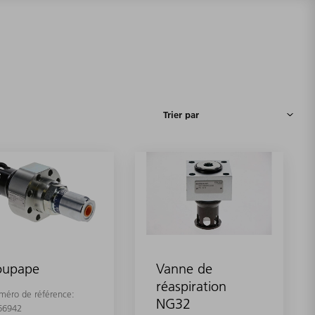
oupape
Vanne de
réaspiration
méro de référence:
NG32
66942