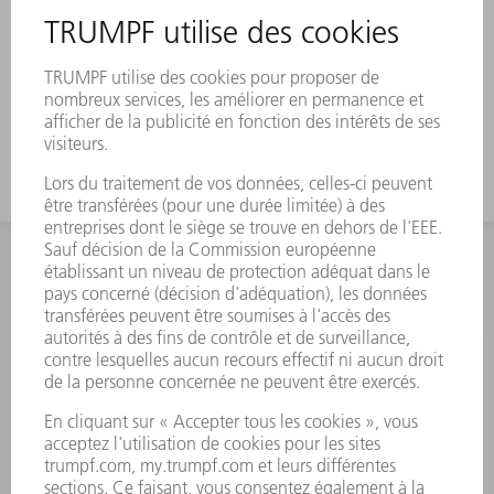
INFORMATION
Foire aux questions
Termes et conditions
CONTACT
Outillages
01 48 17 37 73
Lun - Jeu 08:00h - 16:30h
Ven 08:00h - 12:30h
outillages@fr.TRUMPF.com