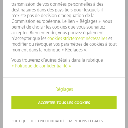
CONTACT
Pièces Détachées
01 48 17 37 57
Lun – Ven 8:30h - 17:30h
pieces.detachees@trumpf.com
MENTIONS LÉGALES
PROTECTION DES DONNÉES PERSONNELLES
COPYRIGHT ET DROIT DES MARQUES
CONDITIONS D'UTILISATION
©
2026
TRUMPF