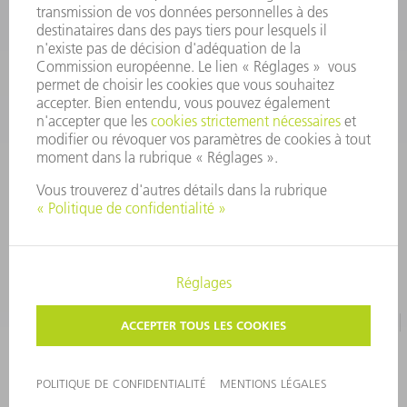
CONTACT
Pièces Détachées
01 48 17 37 57
Lun – Ven 8:30h - 17:30h
pieces.detachees@trumpf.com
MENTIONS LÉGALES
PROTECTION DES DONNÉES PERSONNELLES
COPYRIGHT ET DROIT DES MARQUES
CONDITIONS D'UTILISATION
©
2026
TRUMPF