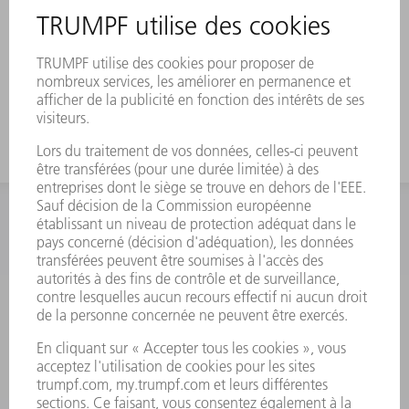
INFORMATION
Foire aux questions
Termes et conditions
CONTACT
Outillages
01 48 17 37 73
Lun - Jeu 08:00h - 16:30h
Ven 08:00h - 12:30h
outillages@fr.TRUMPF.com