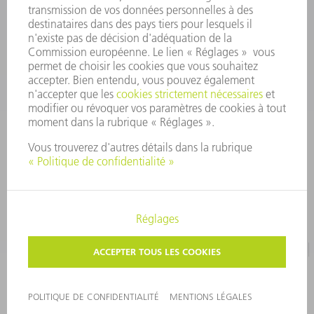
CONTACT
Pièces Détachées
01 48 17 37 57
Lun – Ven 8:30h - 17:30h
pieces.detachees@trumpf.com
MENTIONS LÉGALES
PROTECTION DES DONNÉES PERSONNELLES
COPYRIGHT ET DROIT DES MARQUES
CONDITIONS D'UTILISATION
©
2026
TRUMPF