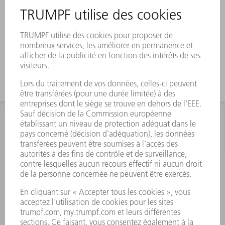
INFORMATION
Foire aux questions
Termes et conditions
CONTACT
Outillages
01 48 17 37 73
Lun - Jeu 08:00h - 16:30h
Ven 08:00h - 12:30h
outillages@fr.TRUMPF.com