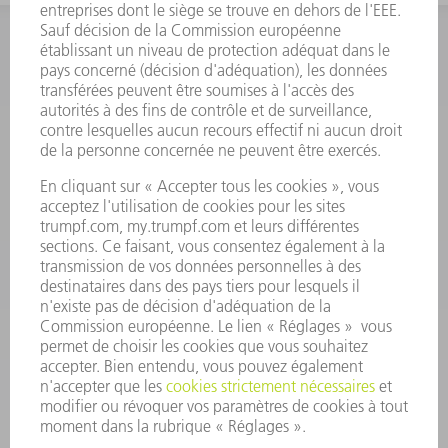
INFORMATION
Foire aux questions
Termes et conditions
CONTACT
Outillages
01 48 17 37 73
Lun - Jeu 08:00h - 16:30h
Ven 08:00h - 12:30h
outillages@fr.TRUMPF.com
CONTACT
Pièces Détachées
01 48 17 37 57
Lun – Ven 8:30h - 17:30h
pieces.detachees@trumpf.com