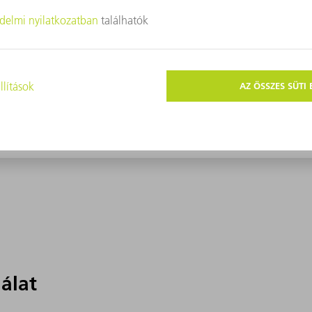
lálat
lálat