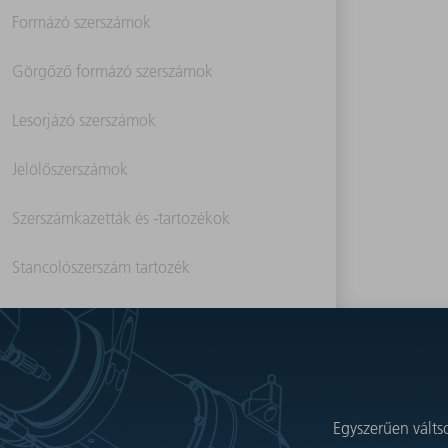
Formázó szerszámok
Görgőző formázó szerszámok
Lesorjázó szerszámok
Jelölőszerszámok
Szerszámkazetták és -tartozékok
Stancolószerszám tartozék
Egyszerűen válts