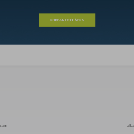
ROBBANTOTT ÁBRA
.com
alk