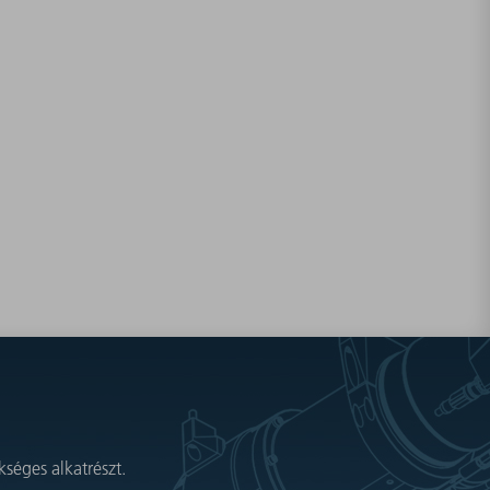
séges alkatrészt.