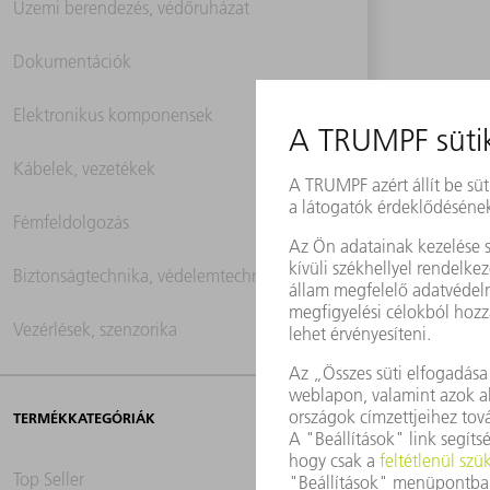
Üzemi berendezés, védőruházat
Dokumentációk
Elektronikus komponensek
Kábelek, vezetékek
Fémfeldolgozás
Biztonságtechnika, védelemtechnika
Vezérlések, szenzorika
TERMÉKKATEGÓRIÁK
Top Seller