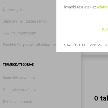
Újdonságok
0 ta
Standard hajlítószerszámok
>A< hajlítószerszám
Érdeklődés speciális alkalmazások iránt
TERMÉKKATEGÓRIÁK
Stancolószerszámok
Darabolószerszámok
0 ta
Kilökőszerszámok