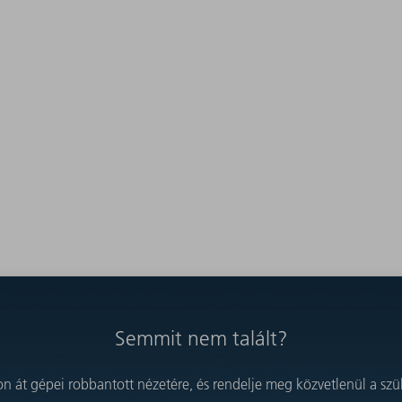
Semmit nem talált?
on át gépei robbantott nézetére, és rendelje meg közvetlenül a szük