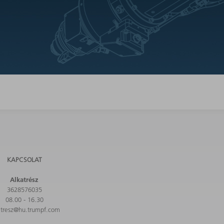
KAPCSOLAT
Alkatrész
3628576035
08.00 - 16.30
atresz@hu.trumpf.com