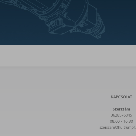
KAPCSOLAT
Szerszám
3628576045
08.00 - 16.30
szerszam@hu.trumpf