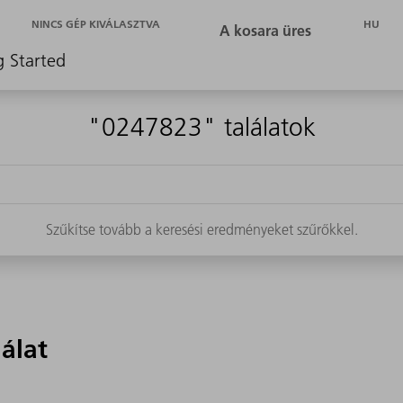
HU
NINCS GÉP KIVÁLASZTVA
g Started
"0247823" találatok
Szűkítse tovább a keresési eredményeket szűrőkkel.
lálat