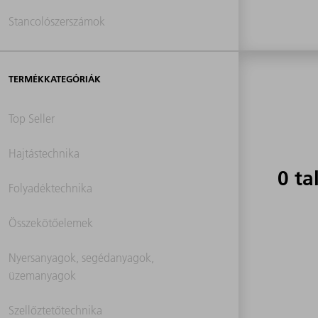
Stancolószerszámok
TERMÉKKATEGÓRIÁK
Top Seller
Hajtástechnika
0 ta
Folyadéktechnika
Összekötőelemek
Nyersanyagok, segédanyagok,
üzemanyagok
Szellőztetőtechnika