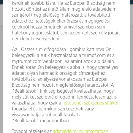
KAPCSOLAT
Szerszám
3628576045
08.00 - 16.30
szerszam@hu.trumpf.com
KAPCSOLAT
Alkatrész
3628576035
08.00 - 16.30
alkatresz@hu.trumpf.com