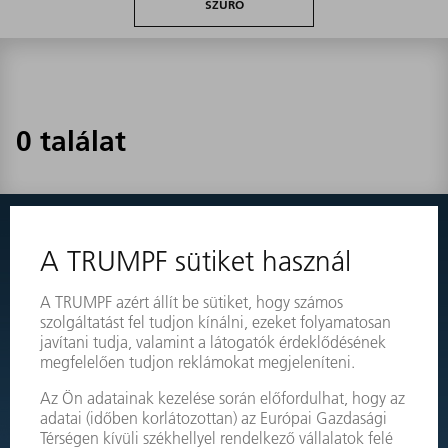
SZŰRŐ
0 találat
Semmit nem talált?
Egyszerűen váltson át gépei robbantott nézetére, és rendelje
meg közvetlenül a szükséges alkatrészt.
ROBBANTOTT ÁBRA