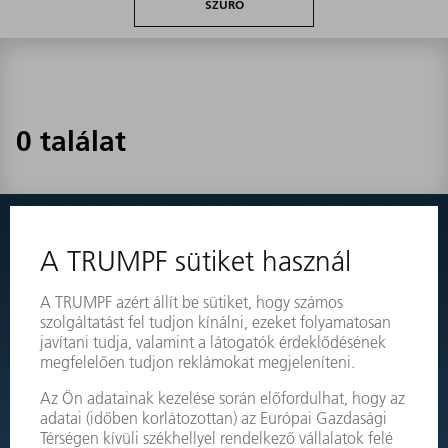
SZŰRŐ
0 találat
Semmit nem talált?
Egyszerűen váltson át gépei robbantott nézetére, és rendelje
meg közvetlenül a szükséges alkatrészt.
ROBBANTOTT ÁBRA