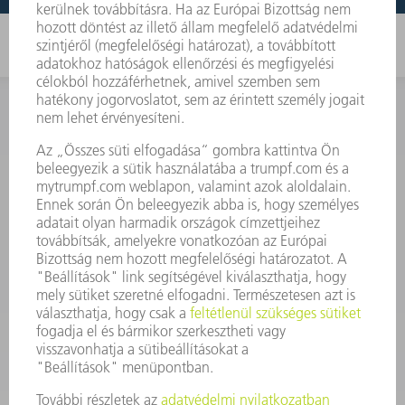
KAPCSOLAT
Szerszám
3628576045
08.00 - 16.30
szerszam@hu.trumpf.com
KAPCSOLAT
Alkatrész
3628576035
08.00 - 16.30
alkatresz@hu.trumpf.com