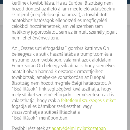
KAPCSOLAT
Szerszám
3628576045
08.00 - 16.30
szerszam@hu.trumpf.com
KAPCSOLAT
Alkatrész
3628576035
08.00 - 16.30
alkatresz@hu.trumpf.com