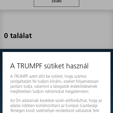
SZŰRŐ
0 találat
Semmit nem talált?
Egyszerűen váltson át gépei robbantott nézetére, és rendelje
meg közvetlenül a szükséges alkatrészt.
ROBBANTOTT ÁBRA