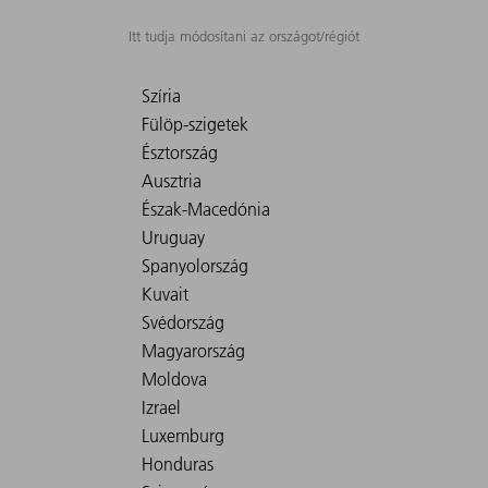
Itt tudja módosítani az országot/régiót