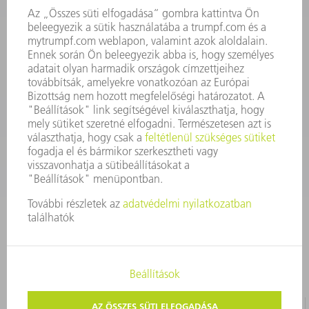
Szerszám
3628576045
08.00 - 16.30
szerszam@hu.trumpf.com
KAPCSOLAT
Alkatrész
3628576035
08.00 - 16.30
alkatresz@hu.trumpf.com
IMPRESSZUM
ADATVÉDELEM
SZERZŐI JOG ÉS MÁRKAJELZÉS