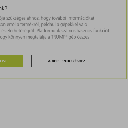
nk?
ja szükséges ahhoz, hogy további információkat
on erről a termékről, például a gépekkel való
ól és elérhetőségről. Platformunk számos hasznos funkciót
, hogy könnyen megtalálja a TRUMPF gép összes
MOST
A BEJELENTKEZÉSHEZ