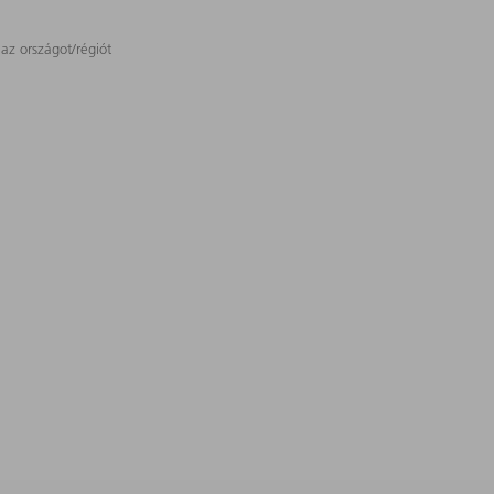
 az országot/régiót