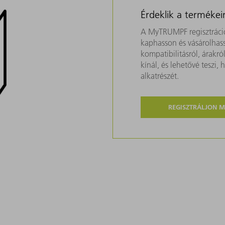
Érdeklik a termékei
A MyTRUMPF regisztráció
kaphasson és vásárolhass
kompatibilitásról, árakr
kínál, és lehetővé teszi
alkatrészét.
REGISZTRÁLJON 