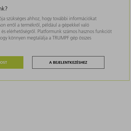
nk?
ja szükséges ahhoz, hogy további információkat
on erről a termékről, például a gépekkel való
ól és elérhetőségről. Platformunk számos hasznos funkciót
, hogy könnyen megtalálja a TRUMPF gép összes
MOST
A BEJELENTKEZÉSHEZ