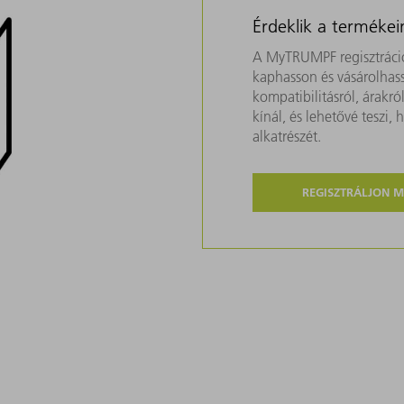
Érdeklik a termékei
A MyTRUMPF regisztráció
kaphasson és vásárolhass
kompatibilitásról, árakr
kínál, és lehetővé teszi
alkatrészét.
REGISZTRÁLJON 