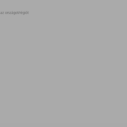
 az országot/régiót