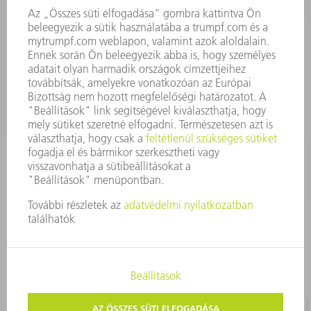
Szerszám
3628576045
08.00 - 16.30
szerszam@hu.trumpf.com
KAPCSOLAT
Alkatrész
3628576035
08.00 - 16.30
alkatresz@hu.trumpf.com
IMPRESSZUM
ADATVÉDELEM
SZERZŐI JOG ÉS MÁRKAJELZÉS