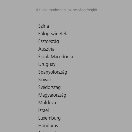
Itt tudja módosítani az országot/régiót