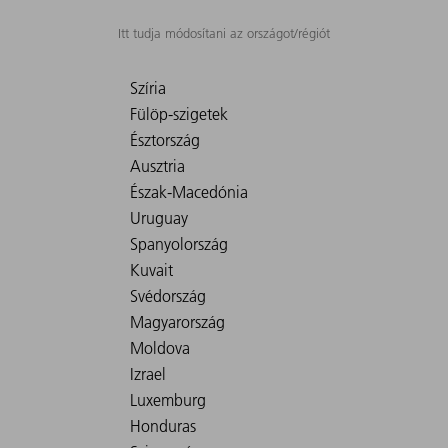
Itt tudja módosítani az országot/régiót