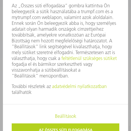
Szerszám
3628576045
08.00 - 16.30
szerszam@hu.trumpf.com
KAPCSOLAT
Alkatrész
3628576035
08.00 - 16.30
alkatresz@hu.trumpf.com
IMPRESSZUM
ADATVÉDELEM
SZERZŐI JOG ÉS MÁRKAJELZÉS