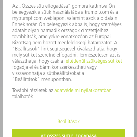
Szerszám
3628576045
08.00 - 16.30
szerszam@hu.trumpf.com
KAPCSOLAT
Alkatrész
3628576035
08.00 - 16.30
alkatresz@hu.trumpf.com
IMPRESSZUM
ADATVÉDELEM
SZERZŐI JOG ÉS MÁRKAJELZÉS