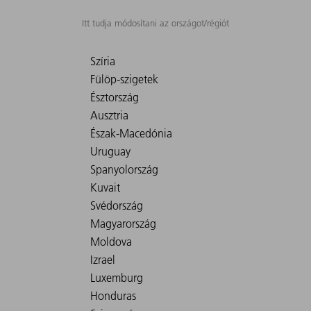
Itt tudja módosítani az országot/régiót