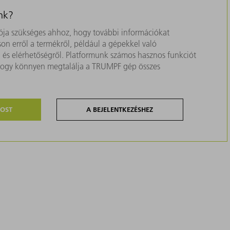
nk?
ja szükséges ahhoz, hogy további információkat
on erről a termékről, például a gépekkel való
ól és elérhetőségről. Platformunk számos hasznos funkciót
, hogy könnyen megtalálja a TRUMPF gép összes
MOST
A BEJELENTKEZÉSHEZ