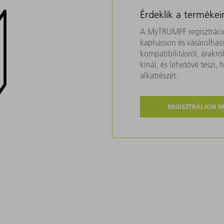
Érdeklik a termékei
A MyTRUMPF regisztráció
kaphasson és vásárolhass
kompatibilitásról, árakr
kínál, és lehetővé teszi
alkatrészét.
REGISZTRÁLJON 