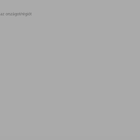
 az országot/régiót