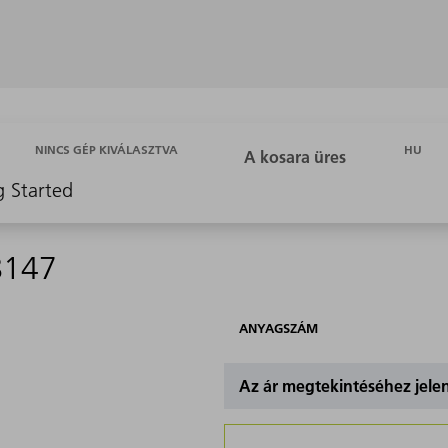
HU
NINCS GÉP KIVÁLASZTVA
g Started
8147
ANYAGSZÁM
Az ár megtekintéséhez jel