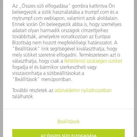
Szerszám
3628576045
08.00 - 16.30
szerszam@hu.trumpf.com
KAPCSOLAT
Alkatrész
3628576035
08.00 - 16.30
alkatresz@hu.trumpf.com
IMPRESSZUM
ADATVÉDELEM
SZERZŐI JOG ÉS MÁRKAJELZÉS