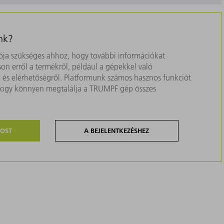
nk?
ja szükséges ahhoz, hogy további információkat
on erről a termékről, például a gépekkel való
ól és elérhetőségről. Platformunk számos hasznos funkciót
, hogy könnyen megtalálja a TRUMPF gép összes
MOST
A BEJELENTKEZÉSHEZ