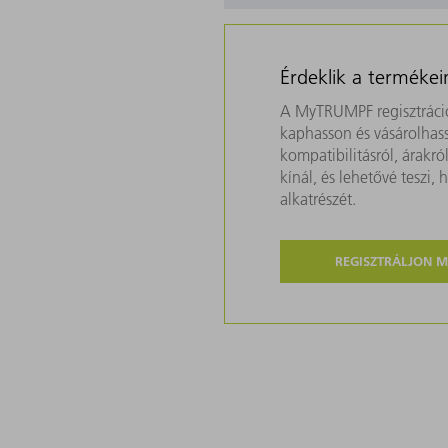
Érdeklik a termékei
A MyTRUMPF regisztráció
kaphasson és vásárolhass
kompatibilitásról, árakr
kínál, és lehetővé teszi
alkatrészét.
REGISZTRÁLJON 