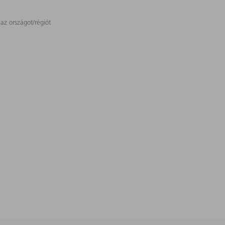
 az országot/régiót