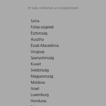
Itt tudja módosítani az országot/régiót