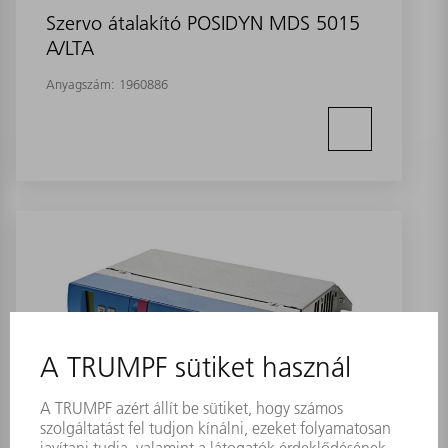
Szervo átalakító POSIDYN MDS 5015
A/LTA
Anyagszám:
1960886