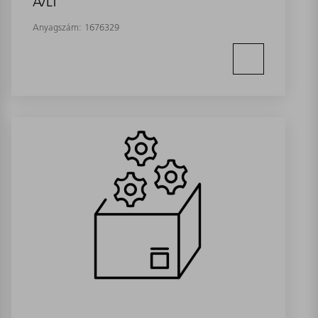
A/LT
Anyagszám:
1676329