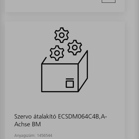
Szervo átalakító ECSDM064C4B,A-
Achse BM
Anyagszám:
1456544