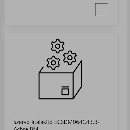
Szervo átalakító ECSDM064C4B,B-
Achse BM