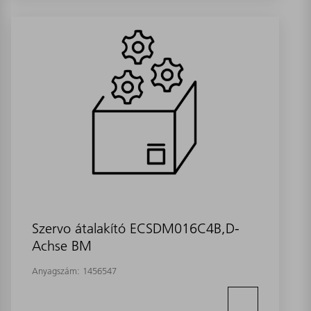
Szervo átalakító ECSDM016C4B,D-
Achse BM
Anyagszám:
1456547