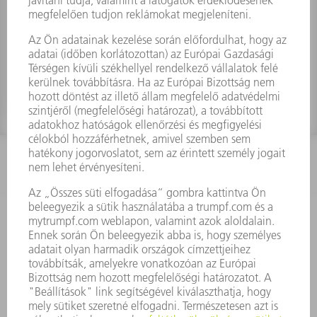
SPK Servo converter POSIDYN
Anyagszám:
1675645
KAPCSOLAT
Szerszám
3628576045
08.00 - 16.30
szerszam@hu.trumpf.com
KAPCSOLAT
Alkatrész
3628576035
08.00 - 16.30