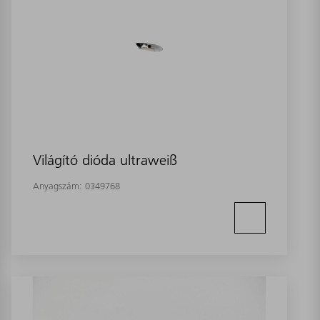
Világító dióda ultraweiß
Anyagszám:
0349768