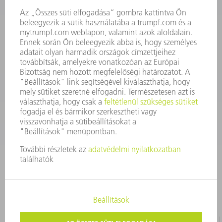
Szerszám
3628576045
08.00 - 16.30
szerszam@hu.trumpf.com
KAPCSOLAT
Alkatrész
3628576035
08.00 - 16.30
alkatresz@hu.trumpf.com
IMPRESSZUM
ADATVÉDELEM
SZERZŐI JOG ÉS MÁRKAJELZÉS