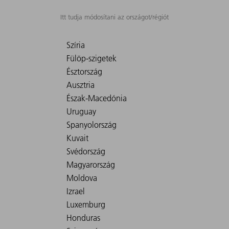
Itt tudja módosítani az országot/régiót