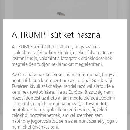
Világító dióda ultraweiß
L2X4,6/24UW
Anyagszám:
1299393
KAPCSOLAT