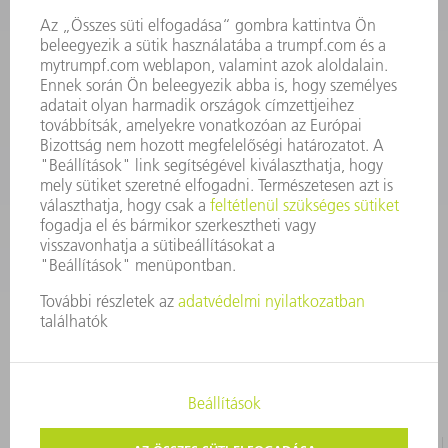
Szerszám
3628576045
08.00 - 16.30
szerszam@hu.trumpf.com
KAPCSOLAT
Alkatrész
3628576035
08.00 - 16.30
alkatresz@hu.trumpf.com
IMPRESSZUM
ADATVÉDELEM
SZERZŐI JOG ÉS MÁRKAJELZÉS