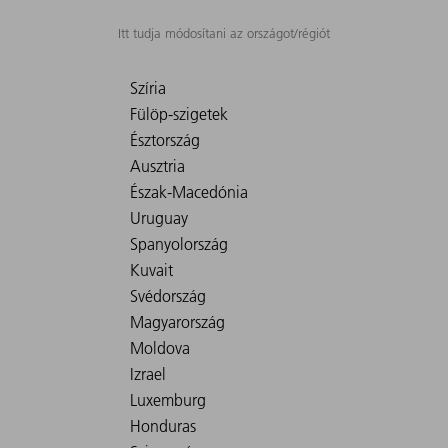
Itt tudja módosítani az országot/régiót