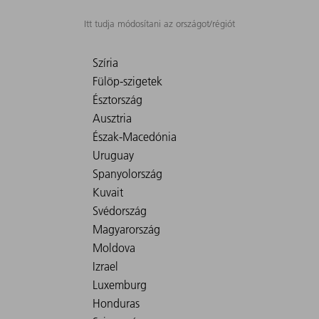
Itt tudja módosítani az országot/régiót