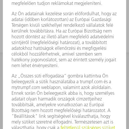
KAPCSOLAT
Szerszám
3628576045
08.00 - 16.30
szerszam@hu.trumpf.com
KAPCSOLAT
Alkatrész
3628576035
08.00 - 16.30
alkatresz@hu.trumpf.com